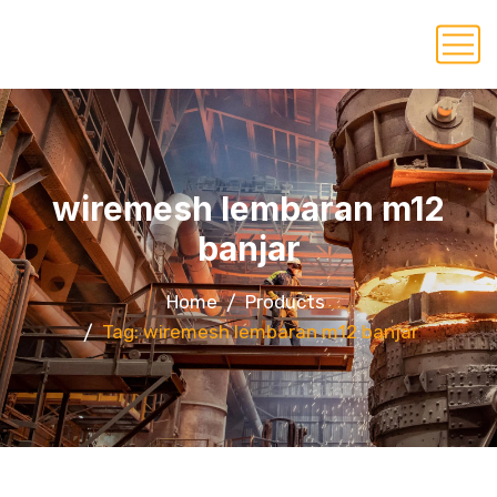
wiremesh lembaran m12
banjar
Home
Products
Tag: wiremesh lembaran m12 banjar