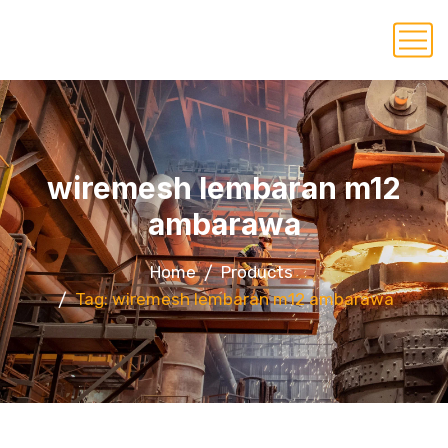
wiremesh lembaran m12
ambarawa
Home
Products
Tag: wiremesh lembaran m12 ambarawa