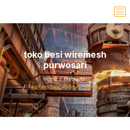
toko besi wiremesh
purwosari
Home
Products
Tag: toko besi wiremesh purwosari